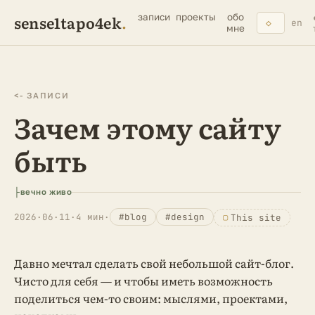
sense1tapo4ek
.
записи
проекты
обо
◇
en
мне
<- ЗАПИСИ
Зачем этому сайту
быть
├
вечно живо
2026·06·11
·
4 мин
·
#blog
#design
▢
This site
Давно мечтал сделать свой небольшой сайт-блог.
Чисто для себя — и чтобы иметь возможность
поделиться чем-то своим: мыслями, проектами,