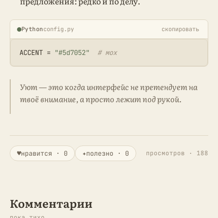
предложения: редко и по делу.
Python
config.py
скопировать
ACCENT = 
"#5d7052"
# мох
Уют — это когда интерфейс не претендует на
твоё внимание, а просто лежит под рукой.
♥
нравится · 0
✦
полезно · 0
просмотров · 188
Комментарии
пока тихо