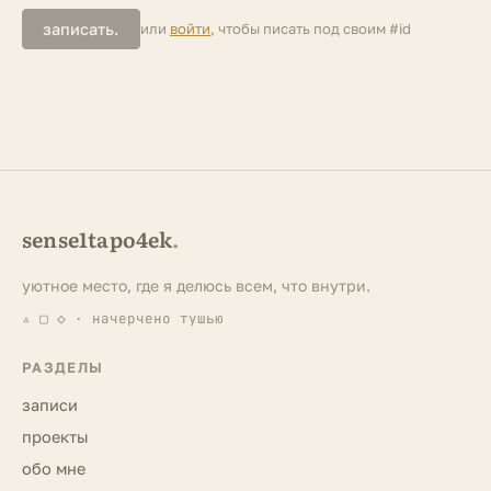
записать.
или
войти
, чтобы писать под своим #id
sense1tapo4ek
.
уютное место, где я делюсь всем, что внутри.
▵ ▢ ◇ · начерчено тушью
РАЗДЕЛЫ
записи
проекты
обо мне